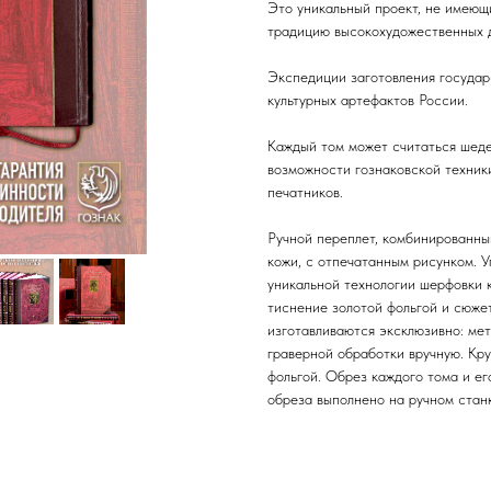
Это уникальный проект, не имеющ
традицию высокохудожественных 
Экспедиции заготовления государ
культурных артефактов России.
Каждый том может считаться шеде
возможности гознаковской техник
печатников.
Ручной переплет, комбинированный
кожи, с отпечатанным рисунком. 
уникальной технологии шерфовки к
тиснение золотой фольгой и сюже
изготавливаются эксклюзивно: ме
граверной обработки вручную. Кр
фольгой. Обрез каждого тома и ег
обреза выполнено на ручном стан