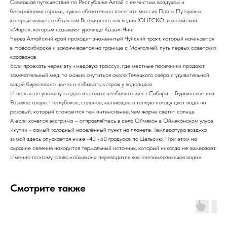
Совершая путешествие по Республике Алтай с ее чистым воздухом и
бескрайними горами, нужно обязательно посетить массив Плато Путорана.
который является объектом Всемирного наследия ЮНЕСКО, и алтайский
«Марс», которым называют урочище Кызыл-Чин.
Через Алтайский край проходит знаменитый Чуйский тракт, который начинается
в Новосибирске и заканчивается на границе с Монголией, путь первых советских
караванов.
Если проехать через эту «медовую трассу», где местные пасечники продают
замечательный мед, то можно очутиться около Телецкого озёра с удивительной
водой бирюзового цвета и побывать в горах у водопадов.
И нельзя не упомянуть одно из самых необычных мест Сибири – Бурлинское или
Розовое озеро. Неглубокое, соленое, меняющее в теплую погоду цвет воды на
розовый, который становится тем интенсивнее, чем жарче светит солнце.
А если хочется экстрима – отправляйтесь в село Оймякон в Оймяконском улусе
Якутии - самый холодный населённый пункт на планете. Температура воздуха
зимой здесь опускается ниже -40 -50 градусов по Цельсию. При этом на
окраине селения находится термальный источник, который никогда не замерзает.
Именно поэтому слово «оймякон» переводится как «незамерзающая вода».
Смотрите также