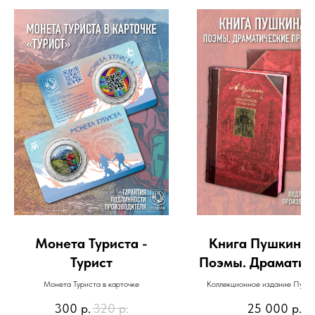
Монета Туриста -
Книга Пушкин А.
Турист
Поэмы. Драматич
произведени
Монета Туриста в карточке
Коллекционное издание Пушкин
Поэмы. Драматические произ
300
р.
320
р.
25 000
р.